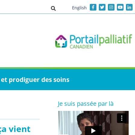
English
Activer/désactiver la saisie de recher
et prodiguer des soins
Je suis passée par là
ça vient