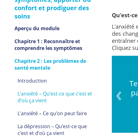
confort et prodiguer des
Qu’est-ce
soins
L’anxiété 
Aperçu du module
des chang
entraîner 
Chapitre 1 : Reconnaître et
Cliquez su
comprendre les symptômes
Chapitre 2 : Les problèmes de
santé mentale
Introduction
Te
frissons – sueurs, surtout
pa
L’anxiété – Qu’est-ce que c’est et
 et aux pieds
d’où ça vient
L’anxiété – Ce qu’on peut faire
La dépression – Qu’est-ce que
c’est et d’où ça vient