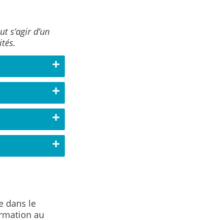
eut s’agir d’un
tés.
e dans le
ormation au