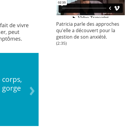
Patricia parle des approches
fait de vivre
qu'elle a découvert pour la
er, peut
gestion de son anxiété.
symptômes.
(2:35)
 corps,
Pensées accélérées et d
a gorge
agitation – difficul
e