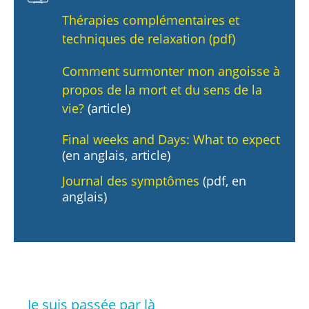
Thérapies complémentaires et
techniques de relaxation (pdf)
Comment surmonter mon angoisse à
propos de la mort et du sens de la
vie?
(article)
Final weeks and Days: What to expect
(en anglais, article)
Journal des symptômes
(pdf, en
anglais)
Je suis passée par là