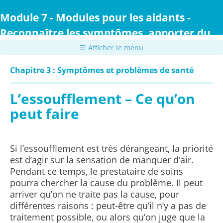
Passer
au
Module 7 - Modules pour les aidants -
contenu
Reconnaître les symptômes, apporter du
principal
confort et prodiguer des soins
☰ Afficher le menu
Chapitre 3 : Symptômes et problèmes de santé
L’essoufflement – Ce qu’on
peut faire
Si l’essoufflement est très dérangeant, la priorité
est d’agir sur la sensation de manquer d’air.
Pendant ce temps, le prestataire de soins
pourra chercher la cause du problème. Il peut
arriver qu’on ne traite pas la cause, pour
différentes raisons : peut-être qu’il n’y a pas de
traitement possible, ou alors qu’on juge que la