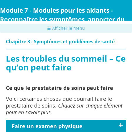
Passer
au
Module 7 - Modules pour les aidants -
contenu
Reconnaître les symptômes, apporter du
principal
confort et prodiguer des soins
☰ Afficher le menu
Chapitre 3 : Symptômes et problèmes de santé
Les troubles du sommeil – Ce
qu’on peut faire
Ce que le prestataire de soins peut faire
Voici certaines choses que pourrait faire le
prestataire de soins.
Cliquez sur chaque élément
pour en savoir plus.
Faire un examen physique