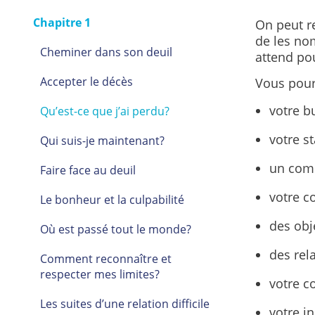
Chapitre 1
On peut re
de les no
Cheminer dans son deuil
attend pou
Accepter le décès
Vous pourr
votre bu
Qu’est-ce que j’ai perdu?
votre st
Qui suis-je maintenant?
un com
Faire face au deuil
votre c
Le bonheur et la culpabilité
des obje
Où est passé tout le monde?
des rela
Comment reconnaître et
respecter mes limites?
votre c
Les suites d’une relation difficile
votre i