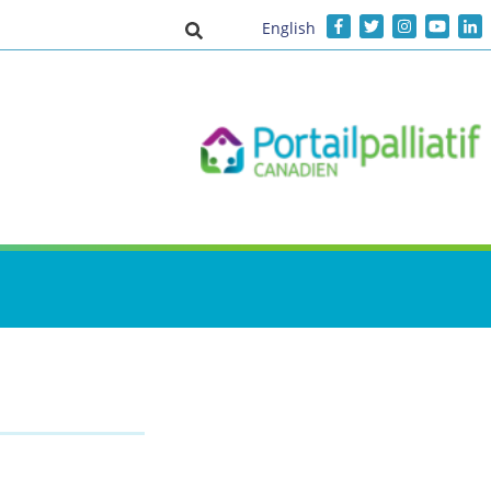
English
Activer/désactiver la saisie de recher