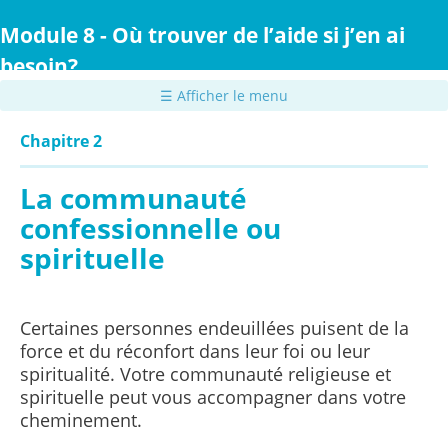
Passer
au
Module 8 - Où trouver de l’aide si j’en ai
contenu
besoin?
principal
☰ Afficher le menu
Chapitre 2
La communauté
confessionnelle ou
spirituelle
Certaines personnes endeuillées puisent de la
force et du réconfort dans leur foi ou leur
spiritualité. Votre communauté religieuse et
spirituelle peut vous accompagner dans votre
cheminement.