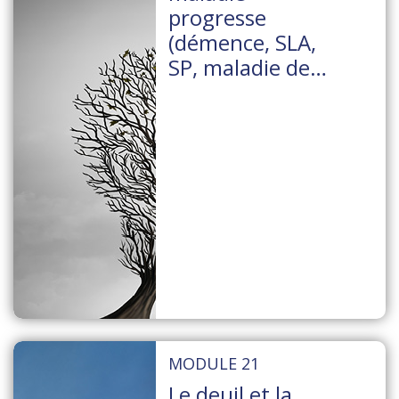
progresse
(démence, SLA,
SP, maladie de
Parkinson ou
maladie de
Huntington)
MODULE 21
Le deuil et la