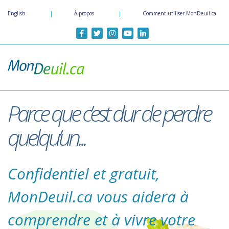
Passer
English
|
À propos
|
Comment utiliser MonDeuil.ca
au
contenu
principal
Parce que c’est dur de perdre
quelqu’un...
Confidentiel et gratuit,
MonDeuil.ca vous aidera à
comprendre et à vivre votre