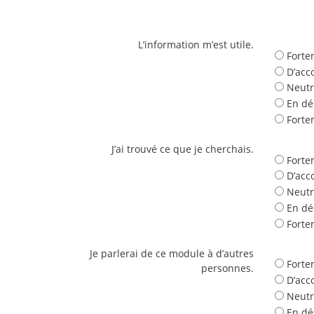
L’information m’est utile.
Forte
D’acc
Neutr
En dé
Forte
J’ai trouvé ce que je cherchais.
Forte
D’acc
Neutr
En dé
Forte
Je parlerai de ce module à d’autres
Forte
personnes.
D’acc
Neutr
En dé