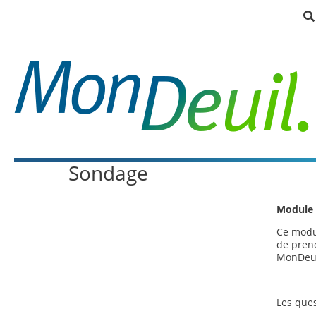
Passer
au
contenu
principal
Sondage
Module 
Ce modul
de prend
MonDeui
Les ques