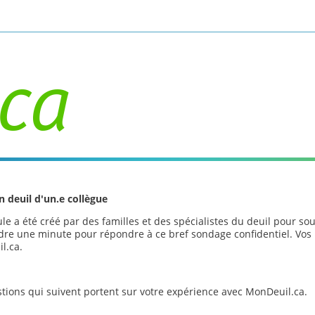
Activer/désactiver la saisie de recherche
n deuil d'un.e collè
gue
e a été créé par des familles et des spécialistes du deuil pour so
re une minute pour répondre à ce bref sondage confidentiel. Vos 
l.ca.
tions qui suivent portent sur votre expérience avec MonDeuil.ca.