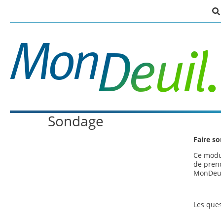
Passer
au
contenu
principal
Sondage
Faire so
Ce modul
de prend
MonDeui
Les ques