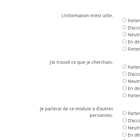
L’information m’est utile.
Forte
D’acc
Neutr
En dé
Forte
J’ai trouvé ce que je cherchais.
Forte
D’acc
Neutr
En dé
Forte
Je parlerai de ce module à d’autres
Forte
personnes.
D’acc
Neutr
En dé