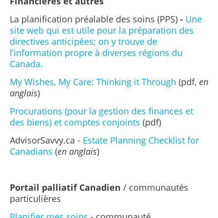
Financières et autres
La planification préalable des soins
(PPS)
-
Une
site web qui est utile pour la préparation des
directives anticipées; on y trouve de
l’
information propre à diverses régions du
Canada.
My Wishes, My Care: Thinking it Through
(pdf,
en
anglais
)
Procurations
(pour la gestion des finances et
des biens) et comptes conjoints
(pdf)
AdvisorSavvy.ca -
Estate Planning Checklist for
Canadians
(
en anglais
)
Portail palliatif Canadien
/ c
ommunautés
particulières
Planifier mes soins
- communauté