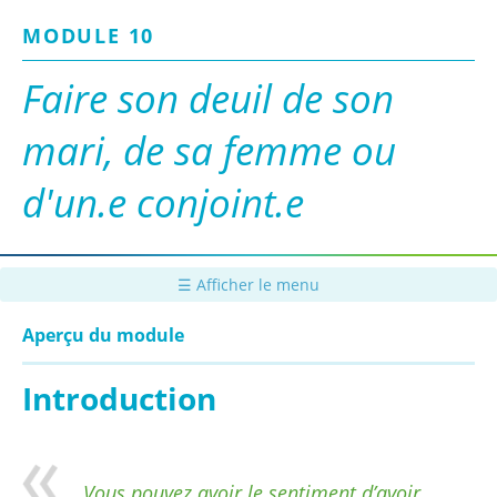
Passer
MODULE 10
au
contenu
principal
Faire son deuil de son
mari, de sa femme ou
d'un.e conjoint.e
☰ Afficher le menu
Aperçu du module
Introduction
Vous pouvez avoir le sentiment d’avoir