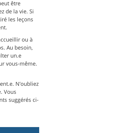
peut être
z de la vie. Si
tiré les leçons
nt.
ccueillir ou à
s. Au besoin,
lter un.e
pour vous-même.
ent.e. N’oubliez
e. Vous
ts suggérés ci-