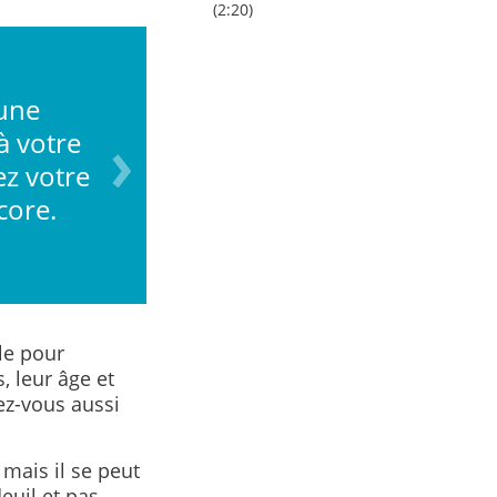
(2:20)
une
Vous êtes confus.e, en
à votre
sentez bien ou enthous
z votre
avec cette
core.
le pour
, leur âge et
vez-vous aussi
 mais il se peut
euil et pas