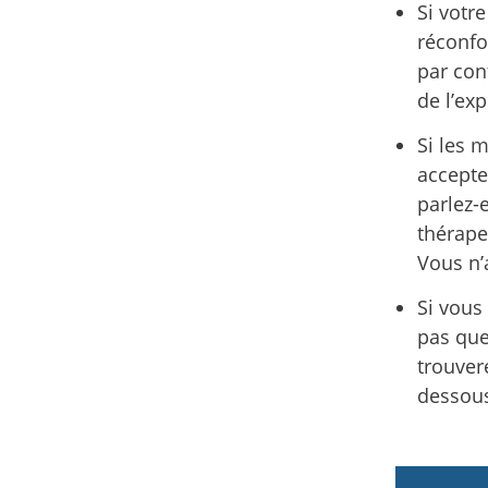
Si votre
réconfor
par cont
de l’ex
Si les 
accepte
parlez-
thérape
Vous n’
Si vous
pas que
trouver
dessou