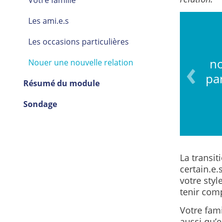
Votre famille
Les ami.e.s
Les occasions particulières
 houleuse, vous craignez de
no
Nouer une nouvelle relation
roblèmes ou de faire les
pa
 erreurs.
Résumé du module
Sondage
La transit
certain.e.
votre styl
tenir comp
Votre fami
aussi qu’e