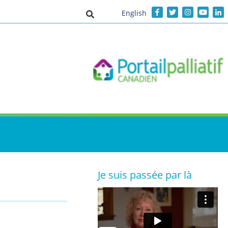
English
Activer/désactiver la saisie de recher
Je suis passée par là