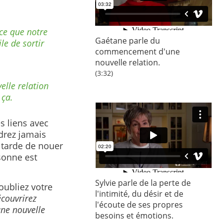
rce que notre
Gaétane parle du
le de sortir
commencement d'une
nouvelle relation.
(3:32)
elle relation
 ça.
s liens avec
drez jamais
s tarde de nouer
sonne est
Sylvie parle de la perte de
oubliez votre
l'intimité, du désir et de
écouvrirez
l'écoute de ses propres
une nouvelle
besoins et émotions.