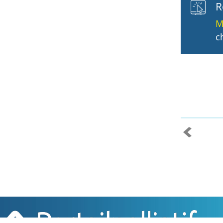
R
M
c