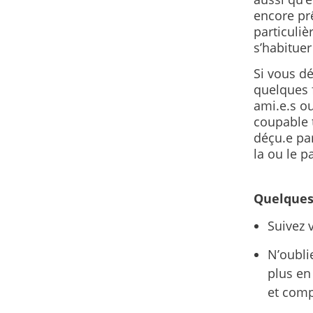
encore prê
particuliè
s’habituer
Si vous dé
quelques 
ami.e.s ou
coupable t
déçu.e pa
la ou le p
Quelques 
Suivez 
N’oubli
plus en
et comp