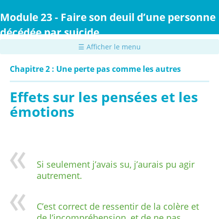
Passer
au
Module 23 - Faire son deuil d’une personne
contenu
décédée par suicide
principal
☰ Afficher le menu
Chapitre 2 : Une perte pas comme les autres
Effets sur les pensées et les
émotions
Si seulement j’avais su, j’aurais pu agir
autrement.
C’est correct de ressentir de la colère et
de l’incompréhension, et de ne pas