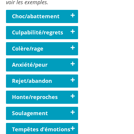
voir les exemples.
Choc/abattement
Culpabilité/regrets
Colère/rage
Anxiété/peur
Rejet/abandon
Honte/reproches
Soulagement
Tempêtes d’émotions